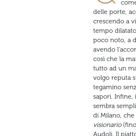
come 
delle porte, a
crescendo a vi
tempo dilatato
poco noto, a di
avendo l’accor
così che la mat
tutto ad un ma
volgo reputa 
tegamino senza 
sapori. Infine,
sembra semplic
di Milano, che
visionario
(fin
Audoli. Il pia