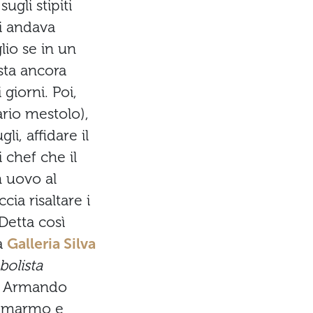
gli stipiti
hi andava
lio se in un
sta ancora
giorni. Poi,
rio mestolo),
li, affidare il
 chef che il
 uovo al
cia risaltare i
 Detta così
la
Galleria Silva
bolista
di Armando
a, marmo e