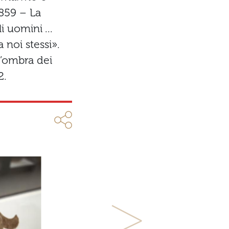
1859 – La
i uomini ...
 noi stessi».
l’ombra dei
2.
Next