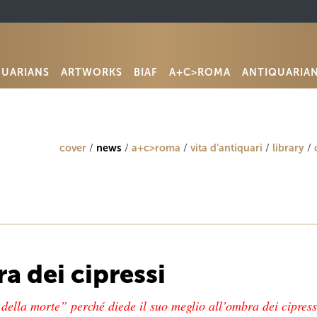
QUARIANS
ARTWORKS
BIAF
A+C>ROMA
ANTIQUARIA
cover
news
a+c>roma
vita d’antiquari
library
a dei cipressi
 della morte” perché diede il suo meglio all’ombra dei cipressi