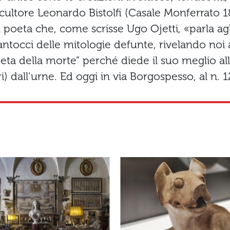
cultore Leonardo Bistolfi (Casale Monferrato 
l poeta che, come scrisse Ugo Ojetti, «parla agl
antocci delle mitologie defunte, rivelando noi a
poeta della morte” perché diede il suo meglio al
ri) dall’urne. Ed oggi in via Borgospesso, al n. 1