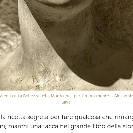
la Materia o La Bellezza della Montagna), per il monumento a Giovanni 
Silva.
 la ricetta segreta per fare qualcosa che riman
i, marchi una tacca nel grande libro della stori