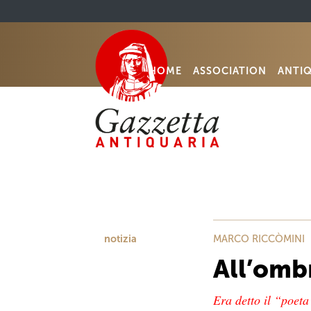
HOME
ASSOCIATION
ANTI
notizia
MARCO RICCÒMINI
All’ombr
Era detto il “poeta