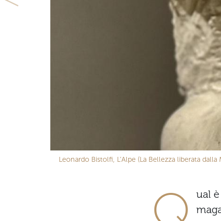
Leonardo Bistolfi, L’Alpe (La Bellezza liberata dal
Q
ual è
magar