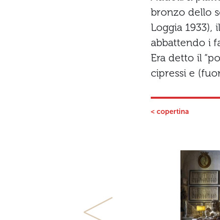
bronzo dello s
Loggia 1933), i
abbattendo i f
Era detto il “
cipressi e (fuo
< copertina
Previous