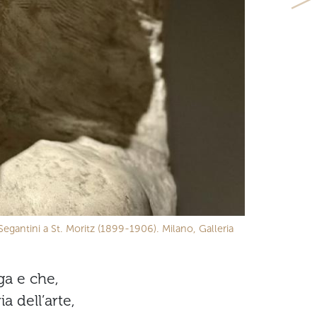
Segantini a St. Moritz (1899-1906). Milano, Galleria
ga e che,
a dell’arte,