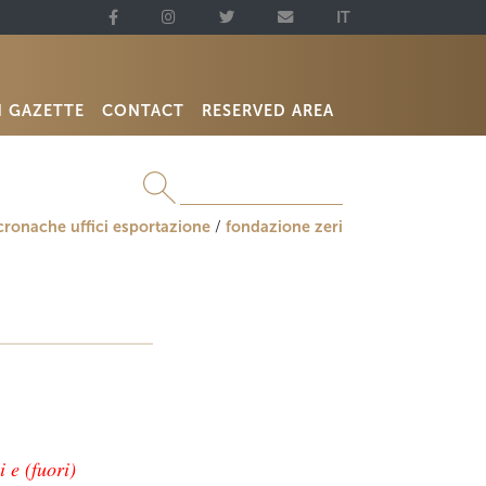
IT
N GAZETTE
CONTACT
RESERVED AREA
cronache uffici esportazione
fondazione zeri
 e (fuori)