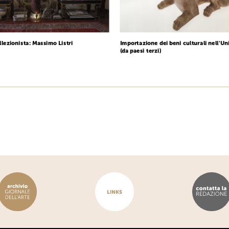
llezionista: Massimo Listri
Importazione dei beni culturali nell'U
(da paesi terzi)