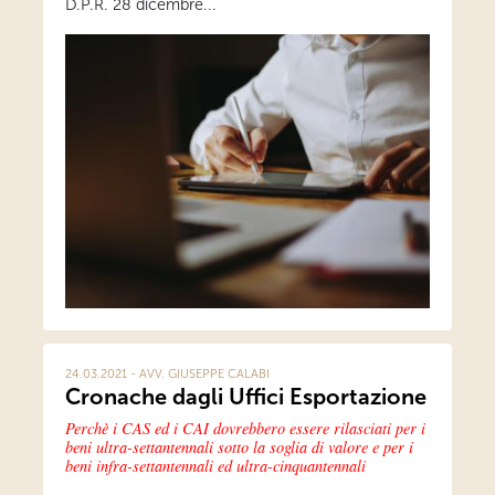
D.P.R. 28 dicembre...
24.03.2021 - AVV. GIUSEPPE CALABI
Cronache dagli Uffici Esportazione
Perchè i CAS ed i CAI dovrebbero essere rilasciati per i
beni ultra-settantennali sotto la soglia di valore e per i
beni infra-settantennali ed ultra-cinquantennali