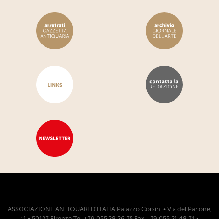
ASSOCIAZIONE ANTIQUARI D’ITALIA Palazzo Corsini • Via del Parione,
11 • 50123 Firenze Tel +39 055 28 26 35 Fax +39 055 21 48 31 •