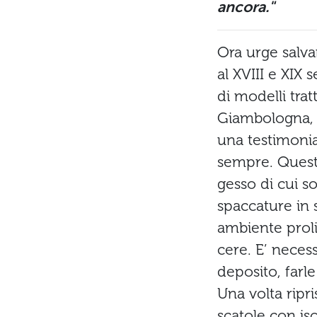
ancora."
Ora urge salvar
al XVIII e XIX 
di modelli trat
Giambologna, So
una testimoni
sempre. Questo
gesso di cui s
spaccature in s
ambiente proli
cere. E’ neces
deposito, farle
Una volta ripri
scatole con iso