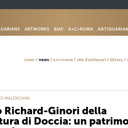
QUARIANS
ARTWORKS
BIAF
A+C>ROMA
ANTIQUARIA
cover
news
a+c>roma
vita d’antiquari
library
LDI MALENCHINI
o Richard-Ginori della
tura di Doccia: un patrim