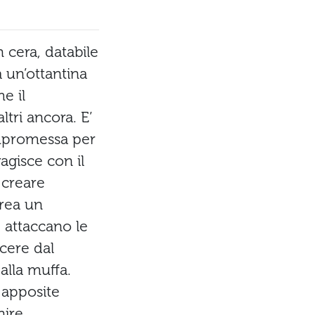
 cera, databile
a un’ottantina
e il
ltri ancora. E’
ompromessa per
agisce con il
 creare
crea un
 attaccano le
cere dal
alla muffa.
n apposite
nire.