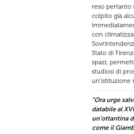
reso pertanto 
colpito già al
immediatamente
con climatizza
Sovrintendenza 
Stato di Firenz
spazi, permett
studiosi di pro
un’istituzione
"Ora urge salv
databile al XV
un’ottantina di
come il Giambo