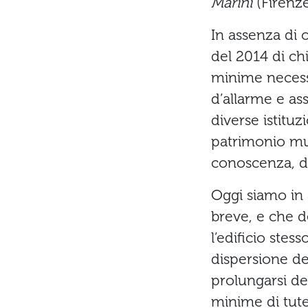
Marini
(Firenze
In assenza di 
del 2014 di c
minime necessar
d’allarme e as
diverse istituz
patrimonio mus
conoscenza, di
Oggi siamo in 
breve, e che d
l’edificio stes
dispersione de
prolungarsi de
minime di tute