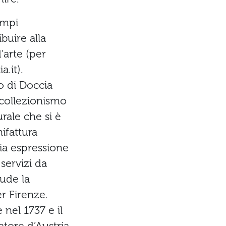
empi
buire alla
’arte (per
.it).
o di Doccia
 collezionismo
rale che si è
ifattura
ia espressione
servizi da
iude la
r Firenze.
nel 1737 e il