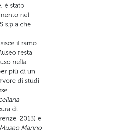
, è stato
imento nel
5 s.p.a che
sisce il ramo
Museo resta
luso nella
per più di un
rvore di studi
sse
cellana
cura di
irenze, 2013) e
l Museo Marino