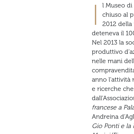
I
l Museo di 
chiuso al 
2012 della
deteneva il 10
Nel 2013 la soc
produttivo d’a
nelle mani del
compravendita.
anno l’attivit
e ricerche ch
dall’Associazi
francese a Pal
Andreina d’Agl
Gio Ponti e la