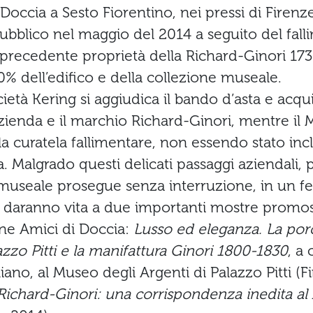
Doccia a Sesto Fiorentino, nei pressi di Firenze
pubblico nel maggio del 2014 a seguito del fall
 precedente proprietà della Richard-Ginori 173
0% dell’edifico e della collezione museale.
ietà Kering si aggiudica il bando d’asta e acqui
zienda e il marchio Richard-Ginori, mentre il 
la curatela fallimentare, non essendo stato inc
 Malgrado questi delicati passaggi aziendali, 
à museale prosegue senza interruzione, in un fe
e daranno vita a due importanti mostre promo
one Amici di Doccia:
Lusso ed eleganza. La por
azzo Pitti e la manifattura Ginori 1800-1830
, a 
iano, al Museo degli Argenti di Palazzo Pitti (F
 Richard-Ginori: una corrispondenza inedita a