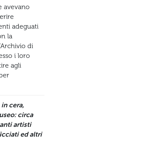
he avevano
erire
enti adeguati
on la
’Archivio di
esso i loro
ire agli
 per
 in cera,
useo: circa
nti artisti
ciati ed altri