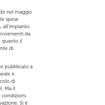
cide nel maggio
le spese
, all’impianto
provenienti da
, quanto il
nte di
re pubblicato a
seale e
icolo di
. Ma il
e condizioni
vazione. Si è