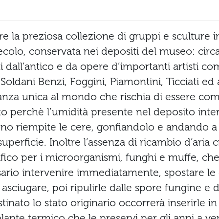
e la preziosa collezione di gruppi e sculture in
secolo, conservata nei depositi del museo: circ
ti dall’antico e da opere d’importanti artisti com
ldani Benzi, Foggini, Piamontini, Ticciati ed a
anza unica al mondo che rischia di essere c
 perchè l’umidità presente nel deposito inter
ono riempite le cere, gonfiandolo e andando a
uperficie. Inoltre l’assenza di ricambio d’aria 
fico per i microorganismi, funghi e muffe, che
sario intervenire immediatamente, spostare le 
 asciugare, poi ripulirle dalle spore fungine e d
stinato lo stato originario occorrerà inserirle i
lante termico che le preservi per gli anni a ve