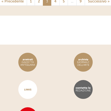
« Precedente
1
2
3
4
5
…
9
Successivo »