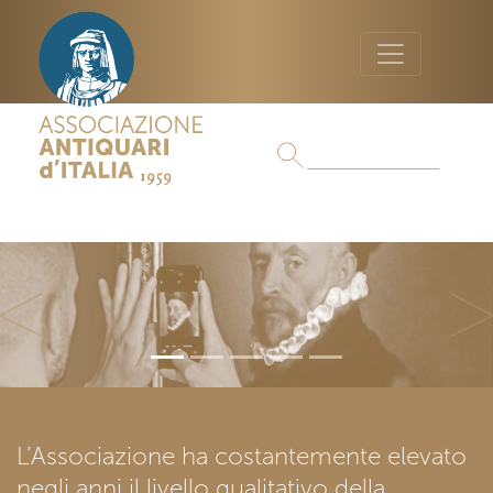
Previous
Ne
L’Associazione ha costantemente elevato
negli anni il livello qualitativo della