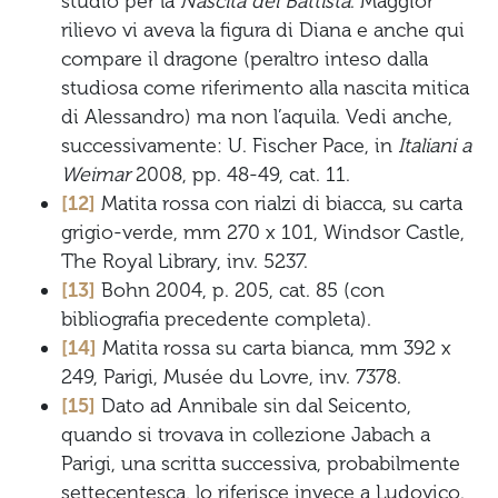
studio per la
Nascita del Battista
. Maggior
rilievo vi aveva la figura di Diana e anche qui
compare il dragone (peraltro inteso dalla
studiosa come riferimento alla nascita mitica
di Alessandro) ma non l’aquila. Vedi anche,
successivamente: U. Fischer Pace, in
Italiani a
Weimar
2008, pp. 48-49, cat. 11.
[12]
Matita rossa con rialzi di biacca, su carta
grigio-verde, mm 270 x 101, Windsor Castle,
The Royal Library, inv. 5237.
[13]
Bohn 2004, p. 205, cat. 85 (con
bibliografia precedente completa).
[14]
Matita rossa su carta bianca, mm 392 x
249, Parigi, Musée du Lovre, inv. 7378.
[15]
Dato ad Annibale sin dal Seicento,
quando si trovava in collezione Jabach a
Parigi, una scritta successiva, probabilmente
settecentesca, lo riferisce invece a Ludovico.