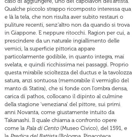
caso di aggiungere, uno dei capolavori dell’artista.
Qualche piccolo strappo ricomposto interessa qua
e là la tela, che non risulta aver subito restauri o
puliture recenti, senz’altro non da quando si trova
in Giappone. E neppure ritocchi. Ragion per cui, a
prescindere da un naturale ingiallimento delle
vernici, la superficie pittorica appare
particolarmente godibile, in quanto integra, mai
svelata, e quindi ricchissima nei passaggi. Proprio
questa mirabile scioltezza del ductus e la tavolozza
satura, anzi sontuosa (memorabile il vermiglio del
manto di Statira), che si fonde con l’ombra densa,
carica di pathos, collocano il dipinto al culmine
della stagione ‘veneziana’ del pittore, sui primi
anni Novanta, come giustamente intuito da
Takanashi. Il quale chiama a confronto opere
come la
Pala di Cento
(Museo Civico), del 1591, e
la
Predica del Battista
(Bologna, Pinacoteca