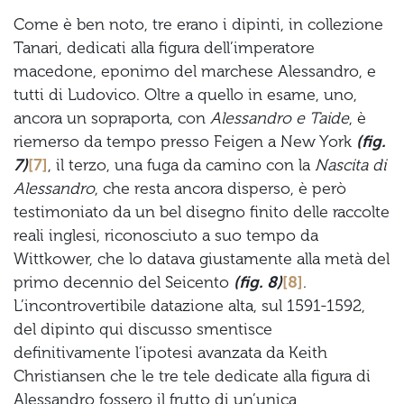
Come è ben noto, tre erano i dipinti, in collezione
Tanari, dedicati alla figura dell’imperatore
macedone, eponimo del marchese Alessandro, e
tutti di Ludovico. Oltre a quello in esame, uno,
ancora un sopraporta, con
Alessandro e Taide
, è
riemerso da tempo presso Feigen a New York
(fig.
7)
[7]
, il terzo, una fuga da camino con la
Nascita di
Alessandro
, che resta ancora disperso, è però
testimoniato da un bel disegno finito delle raccolte
reali inglesi, riconosciuto a suo tempo da
Wittkower, che lo datava giustamente alla metà del
primo decennio del Seicento
(fig. 8)
[8]
.
L’incontrovertibile datazione alta, sul 1591-1592,
del dipinto qui discusso smentisce
definitivamente l’ipotesi avanzata da Keith
Christiansen che le tre tele dedicate alla figura di
Alessandro fossero il frutto di un’unica