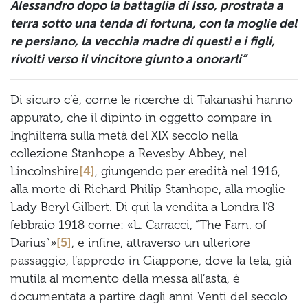
Alessandro dopo la battaglia di Isso, prostrata a
terra sotto una tenda di fortuna, con la moglie del
re persiano, la vecchia madre di questi e i figli,
rivolti verso il vincitore giunto a onorarli”
Di sicuro c’è, come le ricerche di Takanashi hanno
appurato, che il dipinto in oggetto compare in
Inghilterra sulla metà del XIX secolo nella
collezione Stanhope a Revesby Abbey, nel
Lincolnshire
[4]
, giungendo per eredità nel 1916,
alla morte di Richard Philip Stanhope, alla moglie
Lady Beryl Gilbert. Di qui la vendita a Londra l’8
febbraio 1918 come: «L. Carracci, “The Fam. of
Darius”»
[5]
, e infine, attraverso un ulteriore
passaggio, l’approdo in Giappone, dove la tela, già
mutila al momento della messa all’asta, è
documentata a partire dagli anni Venti del secolo