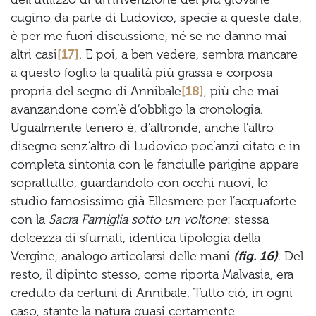
cugino da parte di Ludovico, specie a queste date,
è per me fuori discussione, né se ne danno mai
altri casi
[17]
. E poi, a ben vedere, sembra mancare
a questo foglio la qualità più grassa e corposa
propria del segno di Annibale
[18]
, più che mai
avanzandone com’è d’obbligo la cronologia.
Ugualmente tenero è, d’altronde, anche l’altro
disegno senz’altro di Ludovico poc’anzi citato e in
completa sintonia con le fanciulle parigine appare
soprattutto, guardandolo con occhi nuovi, lo
studio famosissimo già Ellesmere per l’acquaforte
con la
Sacra Famiglia sotto un voltone
: stessa
dolcezza di sfumati, identica tipologia della
Vergine, analogo articolarsi delle mani
(fig. 16)
. Del
resto, il dipinto stesso, come riporta Malvasia, era
creduto da certuni di Annibale. Tutto ciò, in ogni
caso, stante la natura quasi certamente