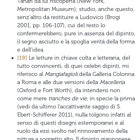
Tanari da lui riscoperta (New York,
Metropolitan Museum); studio, anche questo,
senz’altro da restituire a Ludovico (Brogi
2001, pp. 106-107), cui del resto lo
confermerebbero, pure in assenza del dipinto,
il segno asciutto e la spoglia verità della forma
e dell’idea.
[19]
Le letture in chiave colta e letteraria, del
tutto convincenti, di quei celebri dipinti, mi
riferisco al
Mangiafagioli
della Galleria Colonna
a Roma e alle due versioni della
Macelleria
(Oxford e Fort Worth), da intendersi non
come mere
tranches de vie
, in specie la prima
(vedi da ultimo l’accattivante saggio di S.
Ebert-Schifferer 2011), nulla tolgono infatti al
senso di questi disegni estemporanei e al
ruolo da essi svolto nel rinnovamento della
pittura a soggetto alto. Il dipinto giapponese