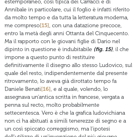
estemporaneo, così tipica dei Carracci e di
Annibale in particolare, cui il foglio è infatti riferito
da molto tempo e da tutta la letteratura moderna,
me compreso
[15]
, con una datazione precoce,
entro la metà degli anni Ottanta del Cinquecento.
Ma il rapporto con le giovani figlie di Dario nel
dipinto in questione è indubitabile
(fig. 15)
, il che
impone a questo punto di restituire
definitivamente il disegno allo stesso Ludovico, sul
quale del resto, indipendentemente dal presente
ritrovamento, lo aveva già dirottato tempo fa
Daniele Benati
[16]
, e al quale, volendo, lo
assegnava un’antica scritta in francese, vergata a
penna sul recto, molto probabilmente
settecentesca. Vero è che la grafica ludovichiana
non ci ha abituati a simili tenerezze di segno e a
un così spiccato correggismo, ma l’ipotesi
dell’utilizzo di un’invenzione del più giovane