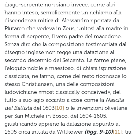
drago-serpente non siano invece, come altri
hanno inteso, semplicemente un richiamo alla
discendenza mitica di Alessandro riportata da
Plutarco che vedeva in Zeus, unitosi alla madre in
forma di serpente, il vero padre del macedone.
Senza dire che la composizione testimoniata dal
disegno inglese non regge una datazione al
secondo decennio del Seicento. Le forme piene,
l’eloquio nobile e maestoso, di chiara ispirazione
classicista, ne fanno, come del resto riconosce lo
stesso Christiansen, una delle composizioni
ludovichiane «most classically conceived», del
tutto a suo agio accanto a cose come la
Nascita
del Battista
del 1603
[10]
o le invenzioni olivetane
per San Michele in Bosco, del 1604-1605,
giustificando appieno la datazione appunto al
1605 circa intuita da Wittkower
(figg. 9-10)
[11]
: tra