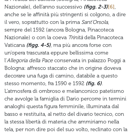
Nazionale), dell’anno successivo
(figg. 2-3)
[6]
,
anche se le affinità più stringenti si colgono, a dire
il vero, soprattutto con la prima
Sant’Orsola
,
sempre del 1592 (ancora Bologna, Pinacoteca
Nazionale) o con la coeva
Trinità
della Pinacoteca
Vaticana
(figg. 4-5)
, ma più ancora forse con
un’opera trascurata eppure bellissima come
l’
Allegoria della Pace
conservata in palazzo Poggi a
Bologna: affresco staccato che in origine doveva
decorare una fuga di camino, databile a questo
stesso momento, fra 1590 e 1592
(fig. 6)
.
L’atmosfera di ombroso e melanconico patetismo
che avvolge la famiglia di Dario percorre in termini
analoghi questa figura femminile, illuminata dal
basso e restituita, al netto del divario tecnico, con
la stessa libertà di materia che ammiriamo nella
tela, per non dire poi del suo volto, reclinato con la