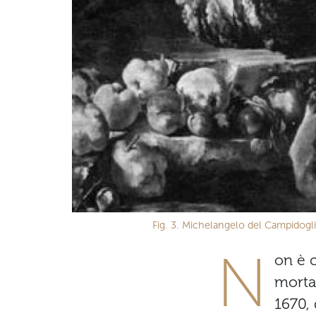
Fig. 3. Michelangelo del Campidoglio
N
on è c
morta 
1670,