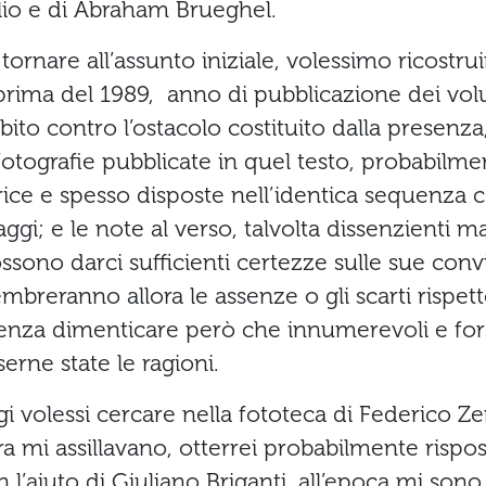
io e di Abraham Brueghel.
tornare all’assunto iniziale, volessimo ricostrui
prima del 1989, anno di pubblicazione dei volu
to contro l’ostacolo costituito dalla presenza,
e fotografie pubblicate in quel testo, probabilm
trice e spesso disposte nell’identica sequenza 
saggi; e le note al verso, talvolta dissenzienti 
ssono darci sufficienti certezze sulle sue conv
embreranno allora le assenze o gli scarti rispet
senza dimenticare però che innumerevoli e for
erne state le ragioni.
 volessi cercare nella fototeca di Federico Zeri
ra mi assillavano, otterrei probabilmente rispo
 l’aiuto di Giuliano Briganti, all’epoca mi sono