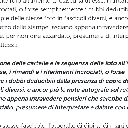
le foto all’interno di ciascuna di esse, i rimand
rociati, o forse semplicemente i dubbi deducibi
ie delle stesse foto in fascicoli diversi, e anco
retro delle stampe lasciano appena intravedere
ile, per non dire azzardato, presumere di inter
ttezza.
ne delle cartelle e la sequenza delle foto all’
e, i rimandi e i riferimenti incrociati, o forse
i dubbi deducibili dalla presenza di copie de
li diversi, e ancor più le note autografe sul re
o appena intravedere pensieri che sarebbe dif
dato, presumere di interpretare e datare con 
 stesso fascicolo, fotografie di dipinti di mani