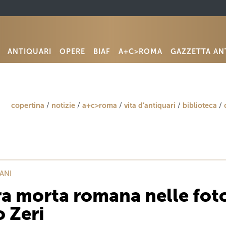
ANTIQUARI
OPERE
BIAF
A+C>ROMA
GAZZETTA AN
copertina
notizie
a+c>roma
vita d’antiquari
biblioteca
ANI
ra morta romana nelle foto
 Zeri