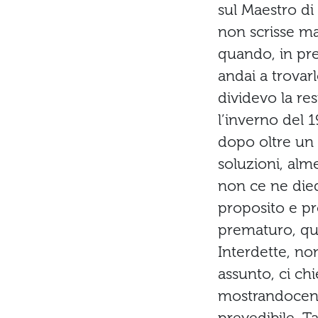
sul Maestro di
non scrisse ma
quando, in prep
andai a trovar
dividevo la re
l’inverno del 
dopo oltre un 
soluzioni, alm
non ce ne died
proposito e pr
prematuro, quas
Interdette, no
assunto, ci ch
mostrandocene 