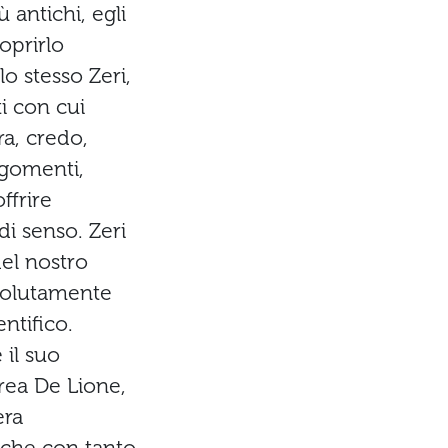
 antichi, egli
oprirlo
lo stesso Zeri,
i con cui
ra, credo,
rgomenti,
ffrire
i senso. Zeri
del nostro
ssolutamente
ntifico.
 il suo
rea De Lione,
era