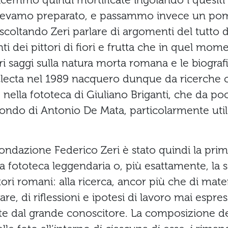
acemmo quindi mortificate ingoiando i quesiti
vevamo preparato, e passammo invece un pom
ascoltando Zeri parlare di argomenti del tutto d
i dei pittori di fiori e frutta che in quel mom
ri saggi sulla natura morta romana e le biografi
 Electa nel 1989 nacquero dunque da ricerche 
nella fototeca di Giuliano Briganti, che da poc
 fondo di Antonio De Mata, particolarmente util
 Fondazione Federico Zeri è stato quindi la pri
ua fototeca leggendaria o, più esattamente, la 
tori romani: alla ricerca, ancor più che di materi
are, di riflessioni e ipotesi di lavoro mai espre
 dal grande conoscitore. La composizione del