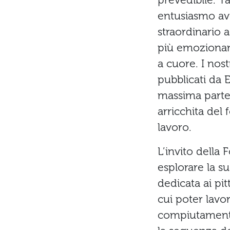
prevedibile. T
entusiasmo a
straordinario 
più emozionant
a cuore. I nost
pubblicati da
massima parte 
arricchita del
lavoro.
L’invito della
esplorare la s
dedicata ai pit
cui poter lavor
compiutamente