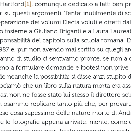
 Hartford
[1]
, comunque dedicato a fatti ben più
i su questi argomenti. Tentai inutilmente di sc
arazione dei volumi Electa voluti e diretti dal
lo insieme a Giuliano Briganti e a Laura Laureat
sponsabilità del capitolo sulla scuola romana. E
1987 e, pur non avendo mai scritto su quegli a
anno di studio ci sentivamo pronte, se non a o
eno a formulare domande e ipotesi non prive d
e neanche la possibilità: si disse anzi stupito 
oclamò che un libro sulla natura morta era a
i non ne fosse stato lui stesso il direttore scie
n osammo replicare tanto più che, per provare
iese cosa sapessimo delle nature morte di And
le fotografie appena arrivate: niente, come 