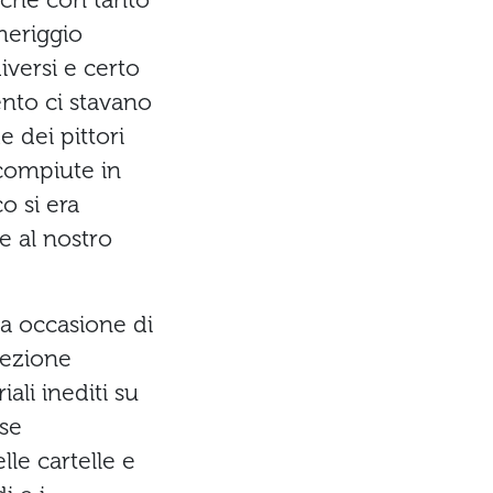
 che con tanto
eriggio
iversi e certo
ento ci stavano
e dei pittori
compiute in
o si era
e al nostro
ma occasione di
sezione
ali inediti su
sse
le cartelle e