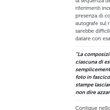
la sequenza del
riferimenti inc
presenza di cop
autografe sul 
sarebbe diffic
datare con esa
"La composizio
ciascuna di ess
semplicemente 
foto in fascico
stampe lascian
non dire azzar
Contigue nello