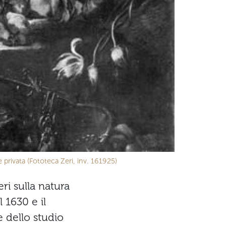
 privata (Fototeca Zeri, inv. 161925)
eri sulla natura
 1630 e il
 dello studio