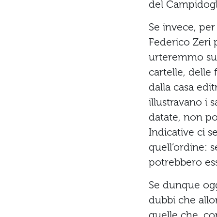
del Campidogl
Se invece, per 
Federico Zeri 
urteremmo subi
cartelle, dell
dalla casa edi
illustravano i 
datate, non po
Indicative ci s
quell’ordine: 
potrebbero ess
Se dunque oggi
dubbi che allo
quelle che, con