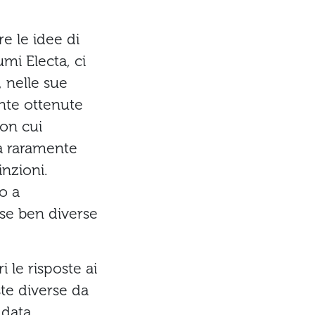
re le idee di
mi Electa, ci
 nelle sue
ente ottenute
con cui
ma raramente
inzioni.
to a
se ben diverse
 le risposte ai
ste diverse da
 data