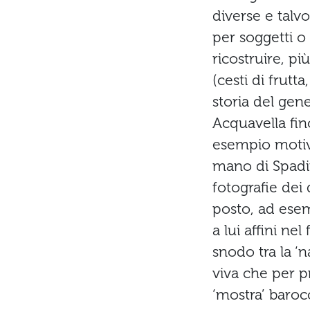
diverse e talv
per soggetti o
ricostruire, pi
(cesti di frutta
storia del gen
Acquavella fin
esempio motivi 
mano di Spadi
fotografie dei
posto, ad esem
a lui affini ne
snodo tra la ‘
viva che per p
‘mostra’ baroc