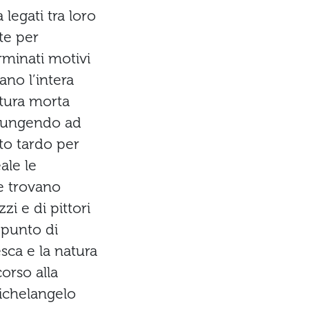
legati tra loro
te per
erminati motivi
sano l’intera
atura morta
giungendo ad
ito tardo per
ale le
ge trovano
i e di pittori
 punto di
sca e la natura
orso alla
Michelangelo