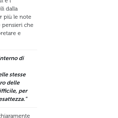
i e i
li dalla
r più le note
 pensieri che
pretare e
interno di
lle stesse
tro delle
ficile, per
esattezza."
 chiaramente