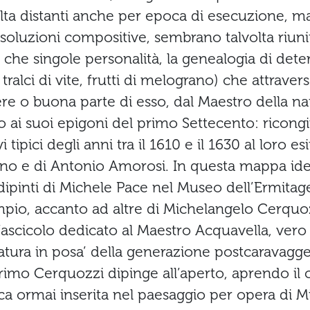
olta distanti anche per epoca di esecuzione, ma 
 soluzioni compositive, sembrano talvolta riuni
ù che singole personalità, la genealogia di det
, tralci di vite, frutti di melograno) che attraver
ere o buona parte di esso, dal Maestro della n
o ai suoi epigoni del primo Settecento: ricon
tipici degli anni tra il 1610 e il 1630 al loro es
no e di Antonio Amorosi. In questa mappa ide
 dipinti di Michele Pace nel Museo dell’Ermita
pio, accanto ad altre di Michelangelo Cerquozz
l fascicolo dedicato al Maestro Acquavella, vero
natura in posa’ della generazione postcaravagge
rimo Cerquozzi dipinge all’aperto, aprendo il c
ca ormai inserita nel paesaggio per opera di 