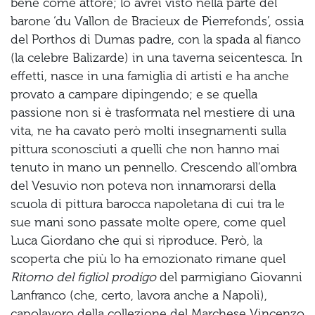
bene come attore; lo avrei visto nella parte del
barone ‘du Vallon de Bracieux de Pierrefonds’, ossia
del Porthos di Dumas padre, con la spada al fianco
(la celebre Balizarde) in una taverna seicentesca. In
effetti, nasce in una famiglia di artisti e ha anche
provato a campare dipingendo; e se quella
passione non si è trasformata nel mestiere di una
vita, ne ha cavato però molti insegnamenti sulla
pittura sconosciuti a quelli che non hanno mai
tenuto in mano un pennello. Crescendo all’ombra
del Vesuvio non poteva non innamorarsi della
scuola di pittura barocca napoletana di cui tra le
sue mani sono passate molte opere, come quel
Luca Giordano che qui si riproduce. Però, la
scoperta che più lo ha emozionato rimane quel
Ritorno del figliol prodigo
del parmigiano Giovanni
Lanfranco (che, certo, lavora anche a Napoli),
capolavoro della collezione del Marchese Vincenzo