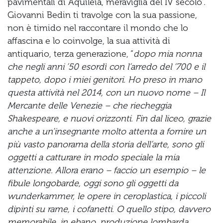
pavimentali di Aquileia, meraviglia del IV secolo”.
Giovanni Bedin ti travolge con la sua passione,
non è timido nel raccontare il mondo che lo
affascina e lo coinvolge, la sua attività di
antiquario, terza generazione, “
dopo mia nonna
che negli anni ’50 esordì con l’arredo del ‘700 e il
tappeto, dopo i miei genitori. Ho preso in mano
questa attività nel 2014, con un nuovo nome – Il
Mercante delle Venezie – che riecheggia
Shakespeare, e nuovi orizzonti. Fin dal liceo, grazie
anche a un’insegnante molto attenta a fornire un
più vasto panorama della storia dell’arte, sono gli
oggetti a catturare in modo speciale la mia
attenzione. Allora erano – faccio un esempio – le
fibule longobarde, oggi sono gli oggetti da
wunderkammer, le opere in ceroplastica, i piccoli
dipinti su rame, i cofanetti. O quello stipo, davvero
memorabile, in ebano, produzione lombarda