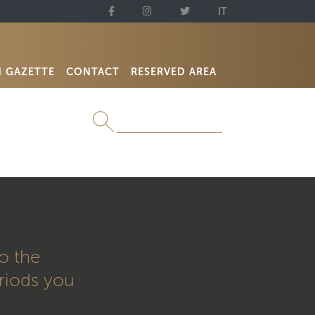
IT
N GAZETTE
CONTACT
RESERVED AREA
o the
eriods you