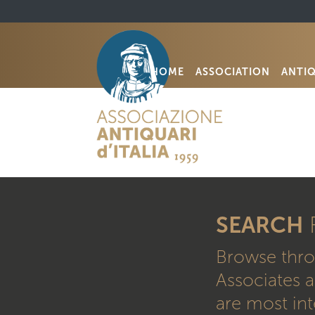
HOME
ASSOCIATION
ANTI
SEARCH
Browse thro
Associates a
are most int