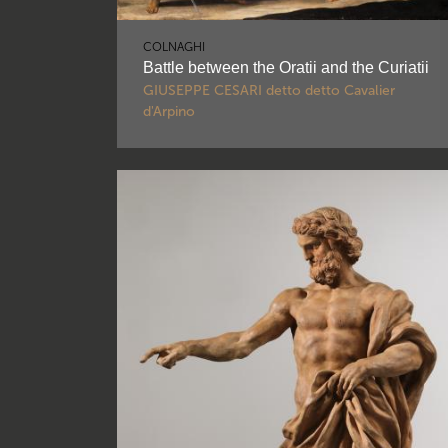
COLNAGHI
Battle between the Oratii and the Curiatii
GIUSEPPE CESARI detto detto Cavalier
d'Arpino