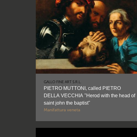
GALLO FINE ART S.R.L.
PIETRO MUTTONI, called PIETRO
DELLA VECCHIA "Herod with the head of
saint john the baptist"
Manifattura veneta