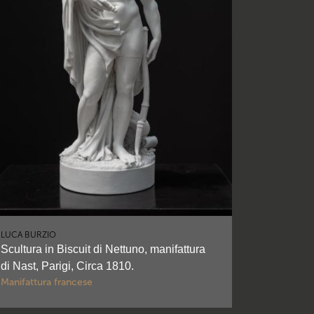
LUCA BURZIO
Scultura in Biscuit di Nettuno, manifattura
di Nast, Parigi, Circa 1810.
Manifattura francese