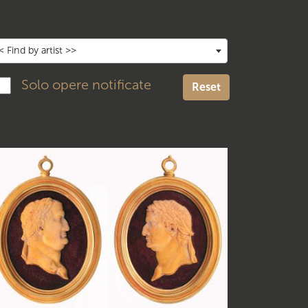
< Find by artist >>
Solo opere notificate
Reset