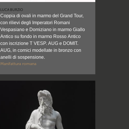
LUCA BURZIO
Coppia di ovali in marmo del Grand Tour,
con rilievi degli Imperatori Romani
Vespasiano e Domiziano in marmo Giallo
Antico su fondo in marmo Rosso Antico
con iscrizione T VESP. AUG e DOMIT.
AUG, in cornici modellate in bronzo con
anelli di sospensione.
Manifattura romana