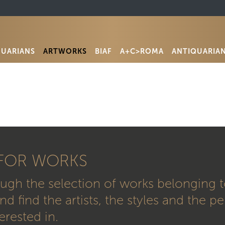
QUARIANS
ARTWORKS
BIAF
A+C>ROMA
ANTIQUARIA
FOR WORKS
ugh the selection of works belonging t
nd find the artists, the styles and the p
erested in.