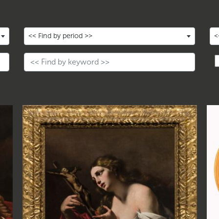
<< Find by period >>
<