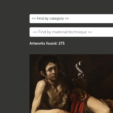
<< Find by category >>
Artworks found: 275