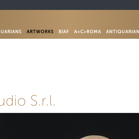
QUARIANS
ARTWORKS
BIAF
A+C>ROMA
ANTIQUARIA
dio S.r.l.