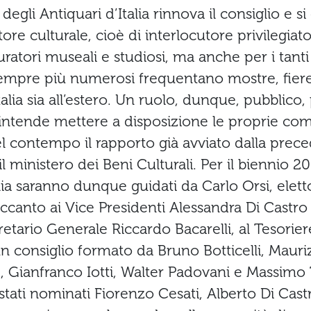
degli Antiquari d’Italia rinnova il consiglio e 
ore culturale, cioè di interlocutore privilegia
curatori museali e studiosi, ma anche per i tant
sempre più numerosi frequentano mostre, fier
 Italia sia all’estero. Un ruolo, dunque, pubblico,
 intende mettere a disposizione le proprie co
l contempo il rapporto già avviato dalla prec
l ministero dei Beni Culturali. Per il biennio 20
alia saranno dunque guidati da Carlo Orsi, elet
accanto ai Vice Presidenti Alessandra Di Castro 
gretario Generale Riccardo Bacarelli, al Tesorie
un consiglio formato da Bruno Botticelli, Mauri
, Gianfranco Iotti, Walter Padovani e Massimo 
 stati nominati Fiorenzo Cesati, Alberto Di Cas