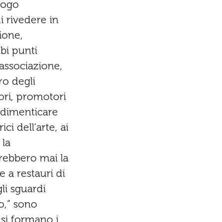
alogo
i rivedere in
ione,
bi punti
’associazione,
ro degli
sori, promotori
i dimenticare
ci dell’arte, ai
 la
drebbero mai la
 a restauri di
li sguardi
no,” sono
 si formano i