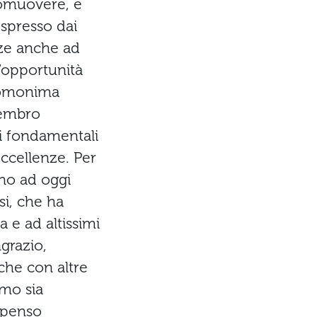
romuovere, e
espresso dai
nze anche ad
l’opportunità
ll’omonima
membro
ni fondamentali
 eccellenze. Per
ino ad oggi
si, che ha
a e ad altissimi
ngrazio,
che con altre
amo sia
 penso