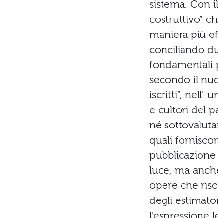
sistema. Con il
costruttivo” c
maniera più ef
conciliando du
fondamentali p
secondo il nuo
iscritti”, nell
e cultori del p
né sottovalutar
quali forniscon
pubblicazione 
luce, ma anche
opere che risc
degli estimator
l’espressione 