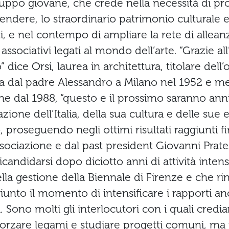
uppo giovane, che crede nella necessità di p
fendere, lo straordinario patrimonio culturale 
ti, e nel contempo di ampliare la rete di allea
 associativi legati al mondo dell’arte. “Grazie al
o” dice Orsi, laurea in architettura, titolare de
ata dal padre Alessandro a Milano nel 1952 e 
one dal 1988, “questo e il prossimo saranno an
azione dell’Italia, della sua cultura e delle sue
 proseguendo negli ottimi risultati raggiunti f
ssociazione e dal past president Giovanni Prate
icandidarsi dopo diciotto anni di attività intens
ella gestione della Biennale di Firenze e che ri
iunto il momento di intensificare i rapporti an
. Sono molti gli interlocutori con i quali credi
forzare legami e studiare progetti comuni, ma