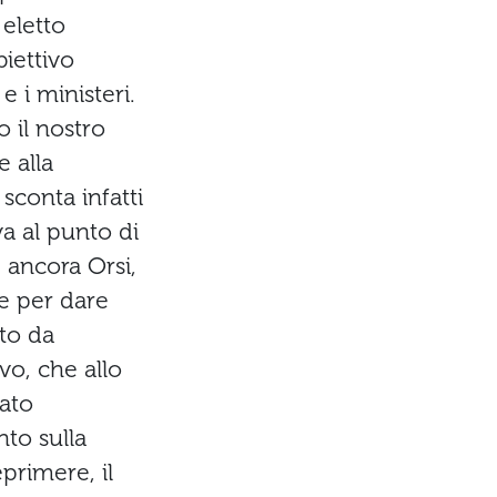
 eletto
iettivo
e i ministeri.
 il nostro
e alla
a sconta infatti
va al punto di
e ancora Orsi,
ne per dare
tto da
vo, che allo
ato
nto sulla
primere, il