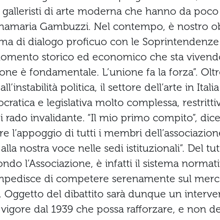
i galleristi di arte moderna che hanno da poco
namaria Gambuzzi. Nel contempo, è nostro ob
lima di dialogo proficuo con le Soprintendenze 
momento storico ed economico che sta vivendo
one è fondamentale. L’unione fa la forza”. Oltr
l’instabilità politica, il settore dell’arte in Itali
cratica e legislativa molto complessa, restritti
i rado invalidante. “Il mio primo compito”, dic
are l’appoggio di tutti i membri dell’associazio
lla nostra voce nelle sedi istituzionali”. Del tu
ndo l’Associazione, è infatti il sistema normati
 impedisce di competere serenamente sul merc
. Oggetto del dibattito sarà dunque un interve
n vigore dal 1939 che possa rafforzare, e non de