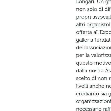
Longari. Un gr
non solo di di
propri associa
altri organismi
offerta all’Exp
galleria fond
dell’associazi
per la valorizz
questo motivo,
dalla nostra A
scelto di non r
livelli anche n
crediamo sia g
organizzazioni
necessario raf