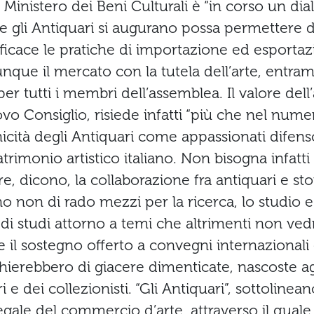
 Ministero dei Beni Culturali è “in corso un di
he gli Antiquari si augurano possa permettere d
ficace le pratiche di importazione ed esportaz
nque il mercato con la tutela dell’arte, entram
er tutti i membri dell’assemblea. Il valore dell
vo Consiglio, risiede infatti “più che nel nume
’ unicità degli Antiquari come appassionati difen
atrimonio artistico italiano. Non bisogna infatt
e, dicono, la collaborazione fra antiquari e stori
o non di rado mezzi per la ricerca, lo studio e
di studi attorno a temi che altrimenti non ve
 il sostegno offerto a convegni internazionali e
hierebbero di giacere dimenticate, nascoste ag
i e dei collezionisti. “Gli Antiquari”, sottolinea
legale del commercio d’arte, attraverso il quale