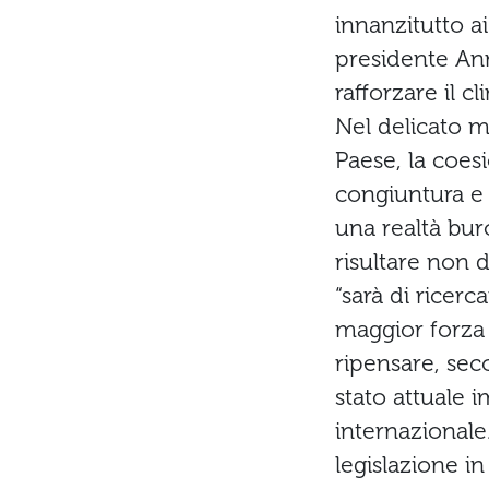
innanzitutto a
presidente An
rafforzare il c
Nel delicato 
Paese, la coesi
congiuntura e al
una realtà buro
risultare non d
“sarà di ricerc
maggior forza a
ripensare, seco
stato attuale
internazionale
legislazione i