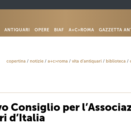
ANTIQUARI
OPERE
BIAF
A+C>ROMA
GAZZETTA AN
copertina
notizie
a+c>roma
vita d’antiquari
biblioteca
o Consiglio per l’Associa
i d’Italia