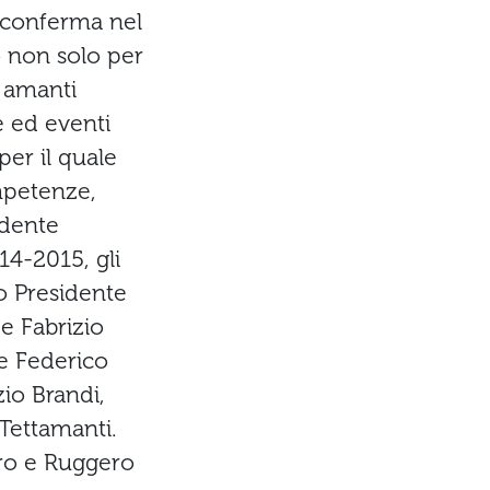
si conferma nel
to non solo per
i amanti
e ed eventi
 per il quale
mpetenze,
edente
14-2015, gli
to Presidente
e Fabrizio
re Federico
zio Brandi,
Tettamanti.
tro e Ruggero