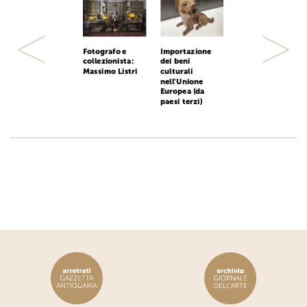
Fotografo e
Importazione
Previous
Next
collezionista:
dei beni
Massimo Listri
culturali
nell'Unione
Europea (da
paesi terzi)