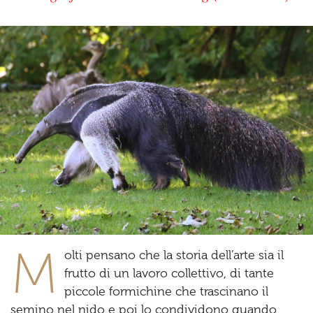
Previous
Ne
M
olti pensano che la storia dell’arte sia il
frutto di un lavoro collettivo, di tante
piccole formichine che trascinano il
semino nel nido e poi lo condividono quando