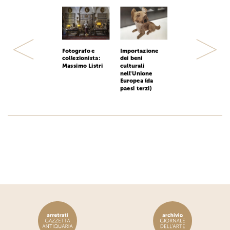
Fotografo e
Importazione
Previous
Next
collezionista:
dei beni
Massimo Listri
culturali
nell'Unione
Europea (da
paesi terzi)