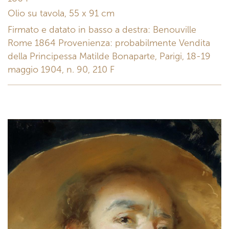
Olio su tavola, 55 x 91 cm
Firmato e datato in basso a destra: Benouville
Rome 1864 Provenienza: probabilmente Vendita
della Principessa Matilde Bonaparte, Parigi, 18-19
maggio 1904, n. 90, 210 F