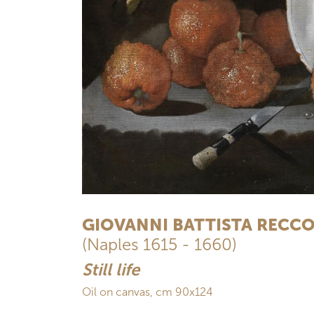
GIOVANNI BATTISTA RECC
(Naples 1615 - 1660)
Still life
Oil on canvas, cm 90x124