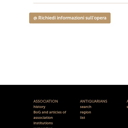
@ Richiedi informazioni sull'opera
ASSOCIATION
ANTIQUARIANS
history
search
BoG and articles of
region
association
list
institutions