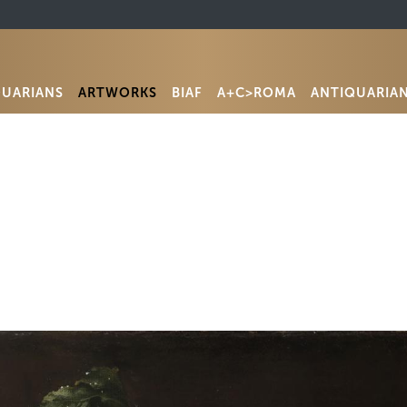
QUARIANS
ARTWORKS
BIAF
A+C>ROMA
ANTIQUARIA