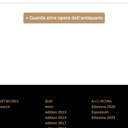
+ Guarda altre opere dell'antiquario
ARTWORKS
BIAF
A+C>ROMA
search
intro
Edizione 2025
edition 2013
Espositori
edition 2015
Edizione 2023
edition 2017