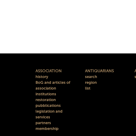
ASSOCIATION
ANTIQUARIANS
history
search
BoG and articles of
region
association
list
institutions
restoration
pubblications
legislation and
services
partners
membership