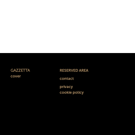
GAZZETTA
RESERVED AREA
cover
contact
privacy
cookie policy