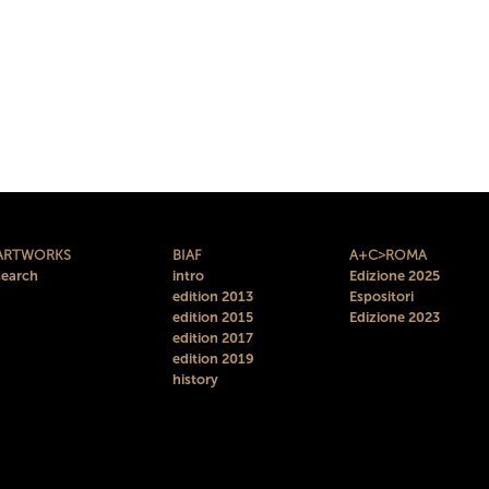
ARTWORKS
BIAF
A+C>ROMA
search
intro
Edizione 2025
edition 2013
Espositori
edition 2015
Edizione 2023
edition 2017
edition 2019
history