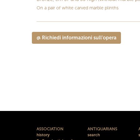
On a pair of white carved marble plinths
@ Richiedi informazioni sull'opera
ASSOCIATION
ANTIQUARIANS
history
search