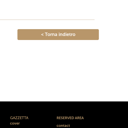
< Torna indietro
GAZZETTA
RESERVED AREA
cover
contact