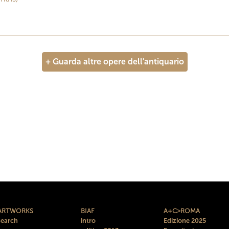
+ Guarda altre opere dell'antiquario
ARTWORKS
BIAF
A+C>ROMA
search
intro
Edizione 2025