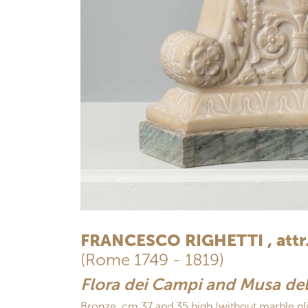
FRANCESCO RIGHETTI , attr
(Rome 1749 - 1819)
Flora dei Campi and Musa del
Bronze, cm 37 and 35 high (without marble pli