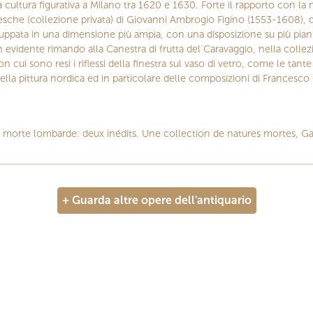
cultura figurativa a Milano tra 1620 e 1630. Forte il rapporto con la
sche (collezione privata) di Giovanni Ambrogio Figino (1553-1608), dip
luppata in una dimensione più ampia, con una disposizione su più piani
n evidente rimando alla Canestra di frutta del Caravaggio, nella colle
cui sono resi i riflessi della finestra sul vaso di vetro, come le tante
la pittura nordica ed in particolare delle composizioni di Francesco
 morte lombarde: deux inédits. Une collection de natures mortes, Gal
+ Guarda altre opere dell'antiquario