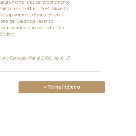
 natura morta “arcaica” propriamente
inta tra il 1591 e il 1594. Rispetto
 e soprattutto su fondo chiaro. Il
zione del Cardinale Federico
 altre annotazioni realistiche che
 Codino.
erie Canesso, Parigi 2002, pp. 8-15.
< Torna indietro