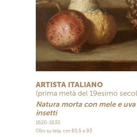
ARTISTA ITALIANO
(prima metà del 19esimo seco
Natura morta con mele e uva in
insetti
1620-1630
Olio su tela, cm 65,5 x 93