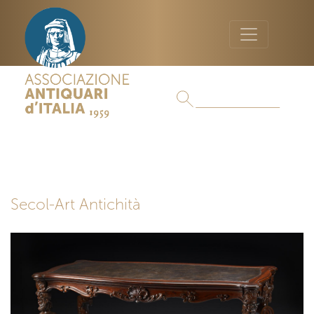
Secol-Art Antichità