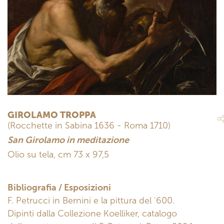
GIROLAMO TROPPA
(Rocchette in Sabina 1636 - Roma 1710)
San Girolamo in meditazione
Olio su tela, cm 73 x 97,5
Bibliografia / Esposizioni
F. Petrucci in Bernini e la pittura del '600.
Dipinti dalla Collezione Koelliker, catalogo