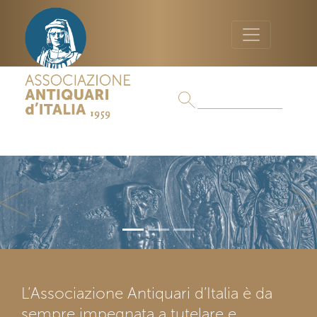
Previous
Ne
L’Associazione Antiquari d’Italia è da
sempre impegnata a tutelare e