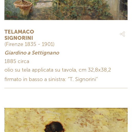
TELAMACO
SIGNORINI
(Firenze 1835 - 1901)
Giardino a Settignano
1885 circa
olio su tela applicata su tavola, cm 32,8x38,2
firmato in basso a sinistra: “T. Signorini”