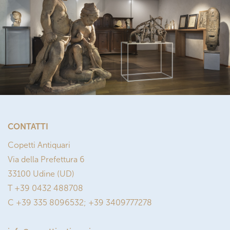
CONTATTI
Copetti Antiquari
Via della Prefettura 6
33100 Udine (UD)
T +39 0432 488708
C +39 335 8096532; +39 3409777278