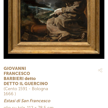
GIOVANNI
FRANCESCO
BARBIERI detto
DETTO IL GUERCINO
(Cento 1591 - Bologna
1666 )
Estasi di San Francesco
olio su tela, 112 x 78,5 cm