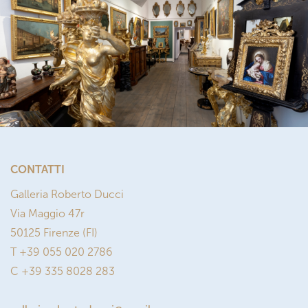
CONTATTI
Galleria Roberto Ducci
Via Maggio 47r
50125 Firenze (FI)
T +39 055 020 2786
C +39 335 8028 283